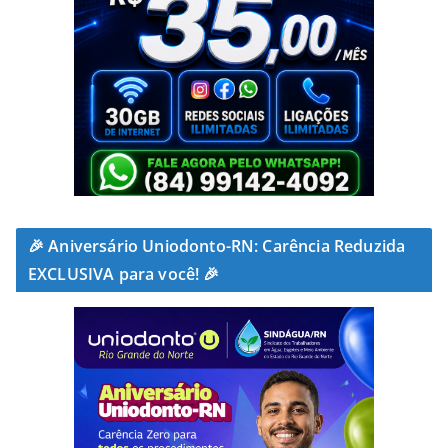
🎉 Aniversário Uniodonto-RN: Carência Reduzida
EXCLUSIVA para você! 🎉