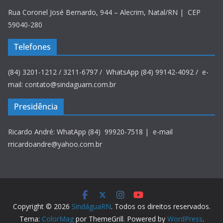
Rua Coronel José Bernardo, 944 – Alecrim, Natal/RN | CEP
59040-280
Telefones
(84) 3201-1212 / 3211-6797 / WhatsApp (84) 99142-4092 / e-
mail: contato@sindaguarn.com.br
Presidência
Ricardo André: WhatApp (84) 99920-7518 | e-mail
rricardoandre@yahoo.com.br
Copyright © 2026
SindáguaRN
. Todos os direitos reservados.
Tema:
ColorMag
por ThemeGrill. Powered by
WordPress
.