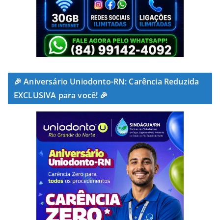
🎉 Aniversário Uniodonto-RN: Carência Reduzida
EXCLUSIVA para você! 🎉