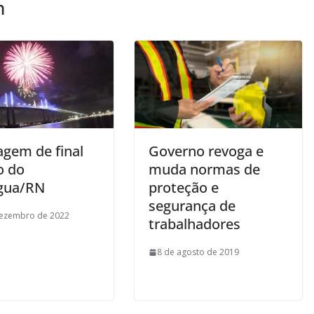
m
gem de final
Governo revoga e
o do
muda normas de
gua/RN
proteção e
segurança de
dezembro de 2022
trabalhadores
8 de agosto de 2019