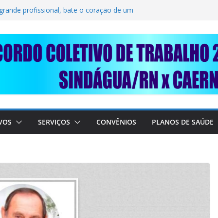
OLIDARIEDADE: AJUDE O NOSSO
RAIMUNDO DA CAERN!
 grande profissional, bate o coração de um
RABALHADORES DO SINDÁGUA/RN! 📢
sente em importante debate com o Ministro
E A SABESP! 🚨
VOS
SERVIÇOS
CONVÊNIOS
PLANOS DE SAÚDE