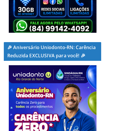
🎉 Aniversário Uniodonto-RN: Carência
Reduzida EXCLUSIVA para você! 🎉