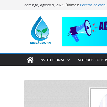
Pular
CORRENTE DE S
Últimos:
domingo, agosto 9, 2026
para
COMPANHEIRO 
Por trás de cada
o
pai dedicado
conteúdo
📢 ATENÇÃO, T
Sindágua/RN pre
Luiz Marinho!
ELE AVISOU SOBR
INSTITUCIONAL
ACORDOS COLETI