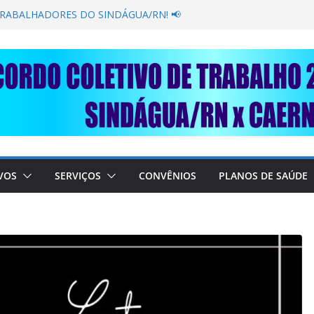
GANÂNCIA SECAR SUA TORNEIRA: UNIDOS
ÚBLICA
TRABALHADORES DO SINDÁGUA/RN! 📢
esente em importante debate com o Ministro
BRE A SABESP! 🚨
SOLIDARIEDADE: AJUDE O NOSSO
 RAIMUNDO DA CAERN!
VOS
SERVIÇOS
CONVÊNIOS
PLANOS DE SAÚDE