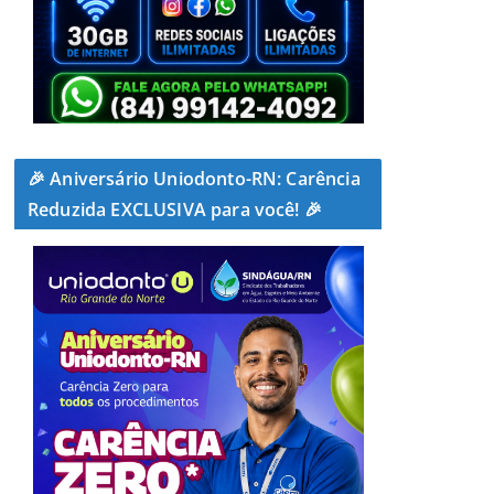
🎉 Aniversário Uniodonto-RN: Carência
Reduzida EXCLUSIVA para você! 🎉