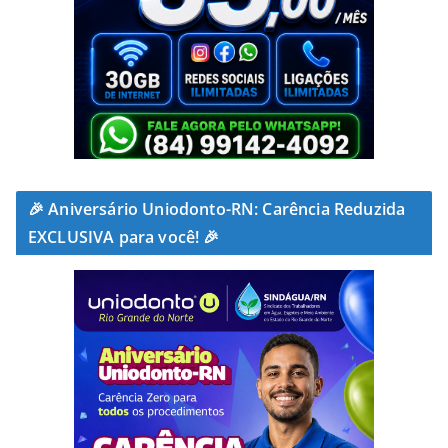
🎉 Aniversário Uniodonto-RN: Carência Reduzida
EXCLUSIVA para você! 🎉