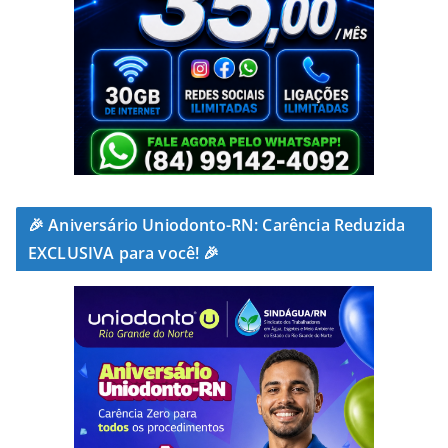
🎉 Aniversário Uniodonto-RN: Carência Reduzida
EXCLUSIVA para você! 🎉