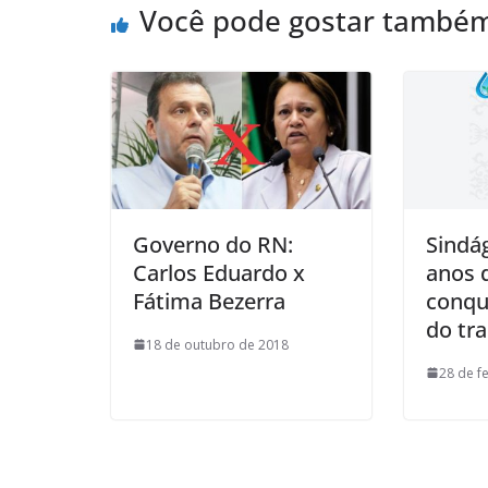
Você pode gostar també
Governo do RN:
Sindá
Carlos Eduardo x
anos d
Fátima Bezerra
conqu
do tr
18 de outubro de 2018
28 de f