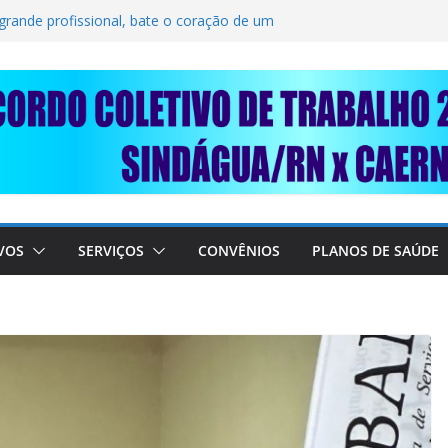
OLIDARIEDADE: AJUDE O NOSSO
RAIMUNDO DA CAERN!
 grande profissional, bate o coração de um
RABALHADORES DO SINDÁGUA/RN! 📢
sente em importante debate com o Ministro
E A SABESP! 🚨
VOS
SERVIÇOS
CONVÊNIOS
PLANOS DE SAÚDE