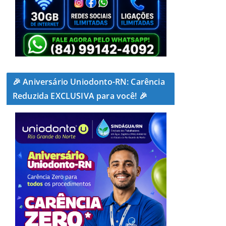
🎉 Aniversário Uniodonto-RN: Carência
Reduzida EXCLUSIVA para você! 🎉