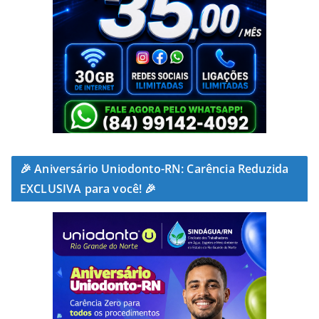
🎉 Aniversário Uniodonto-RN: Carência Reduzida
EXCLUSIVA para você! 🎉