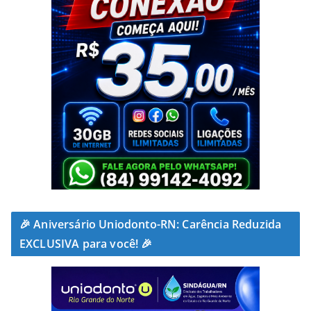
🎉 Aniversário Uniodonto-RN: Carência Reduzida
EXCLUSIVA para você! 🎉