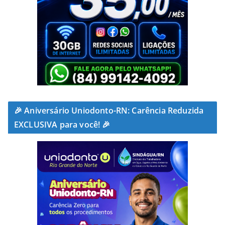
🎉 Aniversário Uniodonto-RN: Carência Reduzida
EXCLUSIVA para você! 🎉