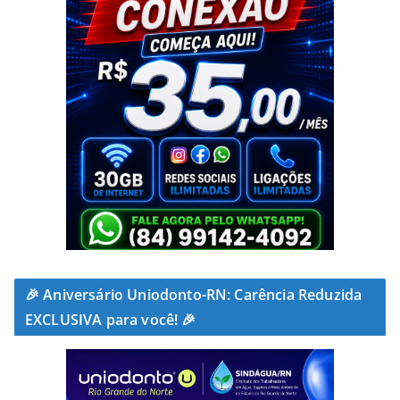
🎉 Aniversário Uniodonto-RN: Carência Reduzida
EXCLUSIVA para você! 🎉