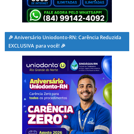
🎉 Aniversário Uniodonto-RN: Carência Reduzida
EXCLUSIVA para você! 🎉