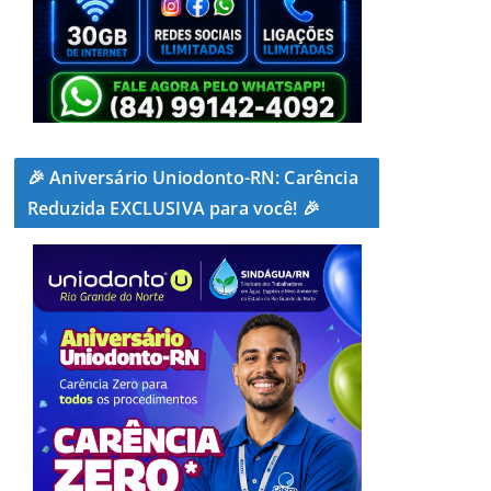
🎉 Aniversário Uniodonto-RN: Carência
Reduzida EXCLUSIVA para você! 🎉