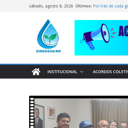
Pular
CORRENTE DE SO
Últimos:
sábado, agosto 8, 2026
COMPANHEIRO RA
para
Por trás de cada g
o
pai dedicado
📢 ATENÇÃO, TRA
conteúdo
Sindágua/RN prese
Luiz Marinho!
ELE AVISOU SOBRE
INSTITUCIONAL
ACORDOS COLETI