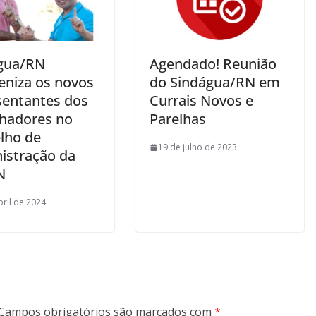
gua/RN
Agendado! Reunião
eniza os novos
do Sindágua/RN em
sentantes dos
Currais Novos e
lhadores no
Parelhas
lho de
19 de julho de 2023
istração da
N
bril de 2024
Campos obrigatórios são marcados com
*