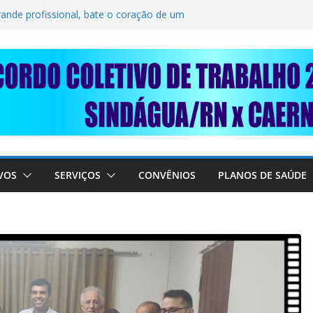
LIDARIEDADE: AJUDE O NOSSO
IMUNDO DA CAERN!
rande profissional, bate o coração de um
BALHADORES DO SINDÁGUA/RN! 📢
nte em importante debate com o Ministro
 A SABESP! 🚨
VOS
SERVIÇOS
CONVÊNIOS
PLANOS DE SAÚDE