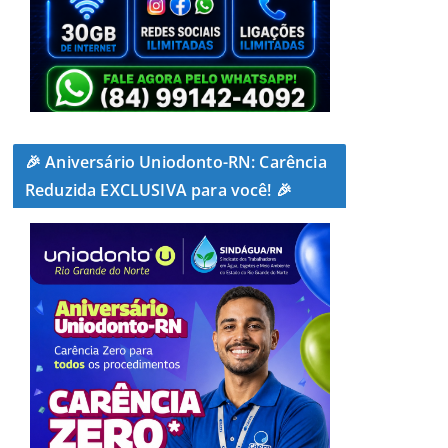
🎉 Aniversário Uniodonto-RN: Carência
Reduzida EXCLUSIVA para você! 🎉