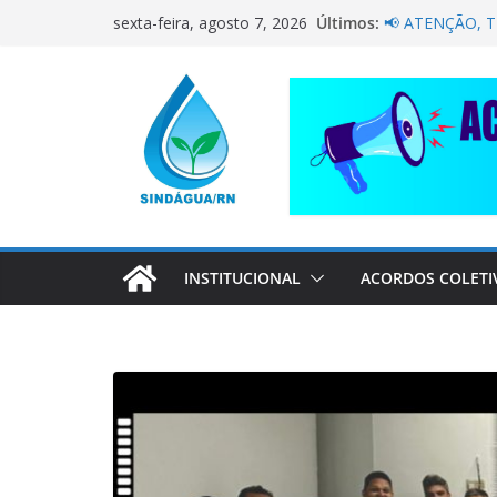
NÃO DEIXE A 
Pular
Últimos:
sexta-feira, agosto 7, 2026
PELA CAERN P
para
📢 ATENÇÃO, 
o
Sindágua/RN pr
Luiz Marinho!
conteúdo
ELE AVISOU SO
CORRENTE DE 
COMPANHEIRO
INSTITUCIONAL
ACORDOS COLETI