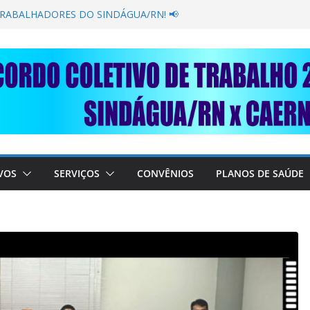
GANÂNCIA SECAR SUA TORNEIRA: UNIDOS
ÚBLICA
TRABALHADORES DO SINDÁGUA/RN! 📢
esente em importante debate com o Ministro
BRE A SABESP! 🚨
SOLIDARIEDADE: AJUDE O NOSSO
 RAIMUNDO DA CAERN!
VOS
SERVIÇOS
CONVÊNIOS
PLANOS DE SAÚDE