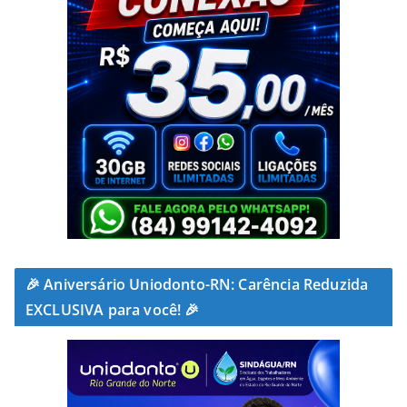
🎉 Aniversário Uniodonto-RN: Carência Reduzida
EXCLUSIVA para você! 🎉