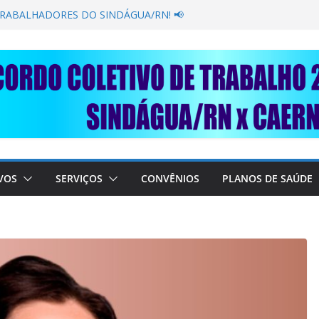
GANÂNCIA SECAR SUA TORNEIRA: UNIDOS
ÚBLICA
TRABALHADORES DO SINDÁGUA/RN! 📢
esente em importante debate com o Ministro
BRE A SABESP! 🚨
SOLIDARIEDADE: AJUDE O NOSSO
 RAIMUNDO DA CAERN!
VOS
SERVIÇOS
CONVÊNIOS
PLANOS DE SAÚDE