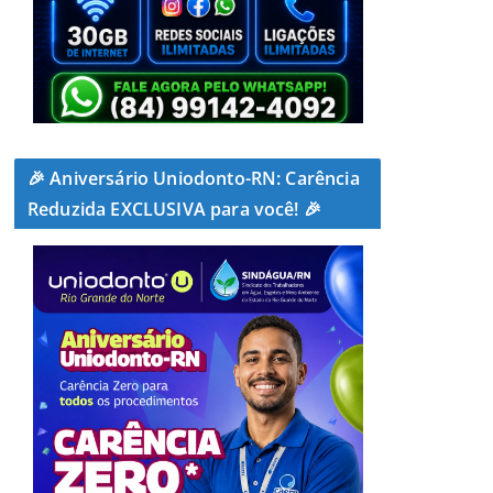
🎉 Aniversário Uniodonto-RN: Carência
Reduzida EXCLUSIVA para você! 🎉