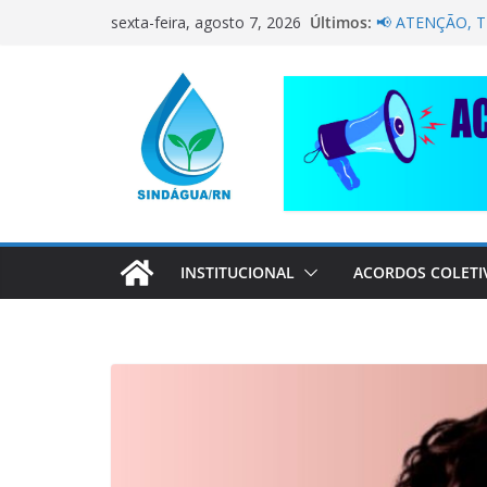
Pular
NÃO DEIXE A 
Últimos:
sexta-feira, agosto 7, 2026
PELA CAERN P
para
📢 ATENÇÃO, 
o
Sindágua/RN pr
conteúdo
Luiz Marinho!
ELE AVISOU SO
CORRENTE DE 
COMPANHEIRO
INSTITUCIONAL
ACORDOS COLETI