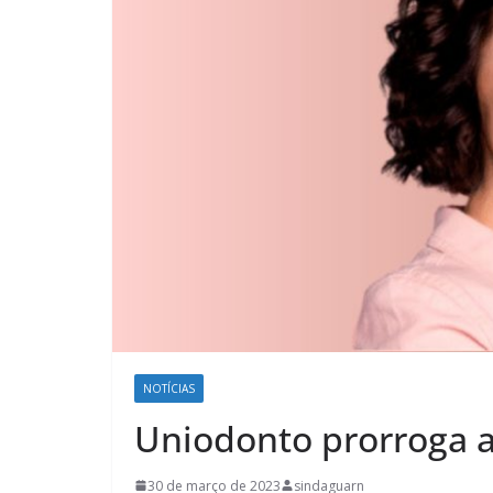
NOTÍCIAS
Uniodonto prorroga 
30 de março de 2023
sindaguarn