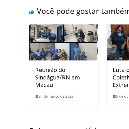
Você pode gostar també
Reunião do
Luta 
Sindágua/RN em
Colet
Macau
Extre
24 de março de 2023
5 de ou