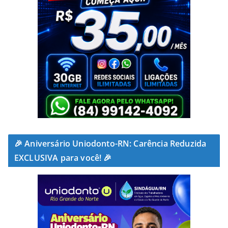
🎉 Aniversário Uniodonto-RN: Carência Reduzida
EXCLUSIVA para você! 🎉