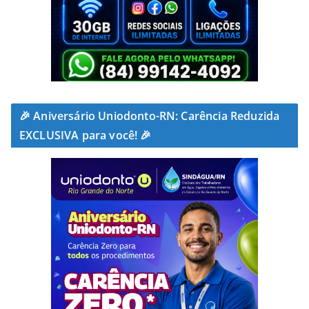
🎉 Aniversário Uniodonto-RN: Carência Reduzida
EXCLUSIVA para você! 🎉