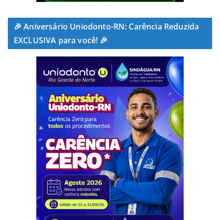
🎉 Aniversário Uniodonto-RN: Carência Reduzida
EXCLUSIVA para você! 🎉