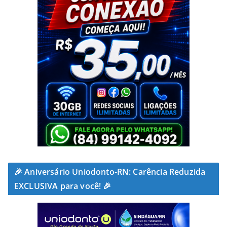
🎉 Aniversário Uniodonto-RN: Carência Reduzida
EXCLUSIVA para você! 🎉