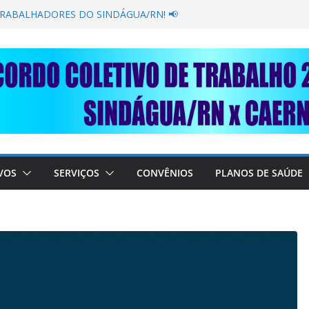
GANÂNCIA SECAR SUA TORNEIRA: UNIDOS
ÚBLICA
TRABALHADORES DO SINDÁGUA/RN! 📢
esente em importante debate com o Ministro
BRE A SABESP! 🚨
SOLIDARIEDADE: AJUDE O NOSSO
 RAIMUNDO DA CAERN!
VOS
SERVIÇOS
CONVÊNIOS
PLANOS DE SAÚDE