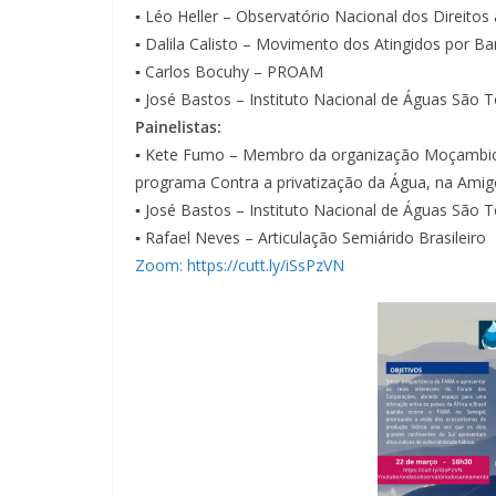
▪️ Léo Heller – Observatório Nacional dos Direit
▪️ Dalila Calisto – Movimento dos Atingidos por 
▪️ Carlos Bocuhy – PROAM
▪️ José Bastos – Instituto Nacional de Águas São 
Painelistas:
▪️
Kete Fumo – Membro da organização Moçambican
programa Contra a privatização da Água, na Amig
▪️ José Bastos – Instituto Nacional de Águas São 
▪️ Rafael Neves – Articulação Semiárido Brasileiro
Zoom: https://cutt.ly/iSsPzVN