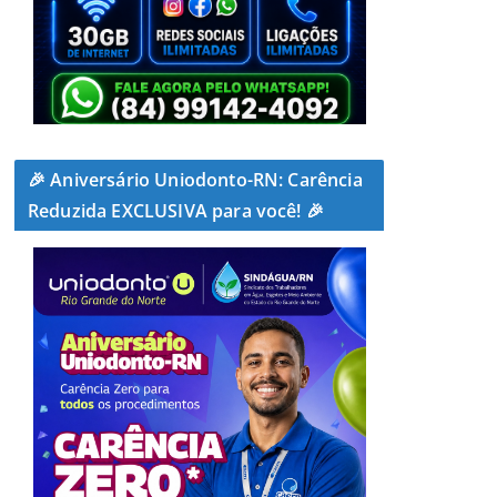
🎉 Aniversário Uniodonto-RN: Carência
Reduzida EXCLUSIVA para você! 🎉