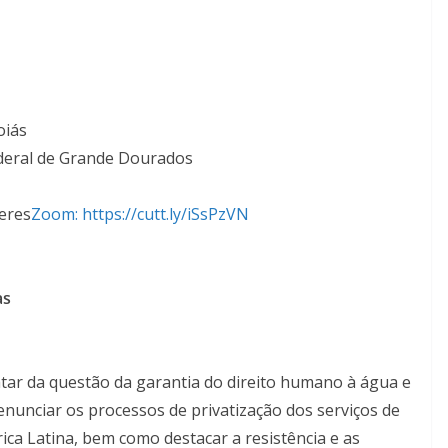
oiás
ederal de Grande Dourados
eres
Zoom: https://cutt.ly/iSsPzVN
as
ratar da questão da garantia do direito humano à água e
nunciar os processos de privatização dos serviços de
ca Latina, bem como destacar a resistência e as