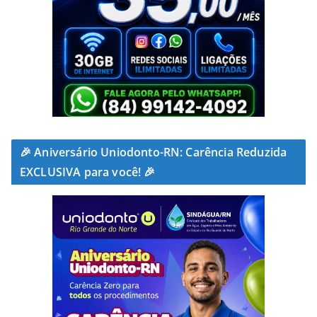
🎉 Aniversário Uniodonto-RN: Carência Reduzida
EXCLUSIVA para você! 🎉