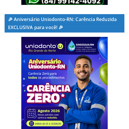
🎉 Aniversário Uniodonto-RN: Carência Reduzida
EXCLUSIVA para você! 🎉