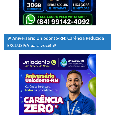
🎉 Aniversário Uniodonto-RN: Carência Reduzida
EXCLUSIVA para você! 🎉