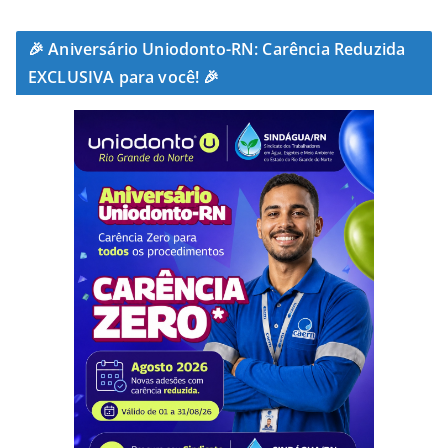
🎉 Aniversário Uniodonto-RN: Carência Reduzida
EXCLUSIVA para você! 🎉