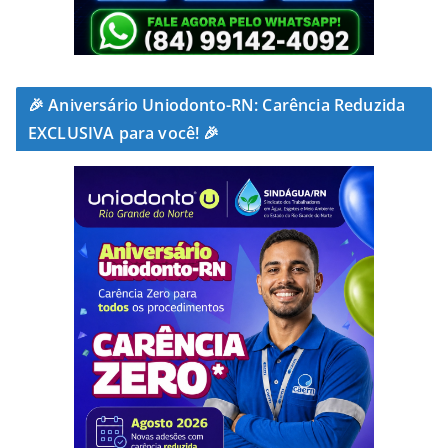
🎉 Aniversário Uniodonto-RN: Carência Reduzida
EXCLUSIVA para você! 🎉