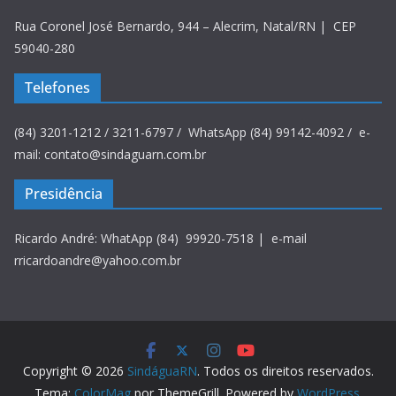
Rua Coronel José Bernardo, 944 – Alecrim, Natal/RN | CEP
59040-280
Telefones
(84) 3201-1212 / 3211-6797 / WhatsApp (84) 99142-4092 / e-
mail: contato@sindaguarn.com.br
Presidência
Ricardo André: WhatApp (84) 99920-7518 | e-mail
rricardoandre@yahoo.com.br
Copyright © 2026
SindáguaRN
. Todos os direitos reservados.
Tema:
ColorMag
por ThemeGrill. Powered by
WordPress
.