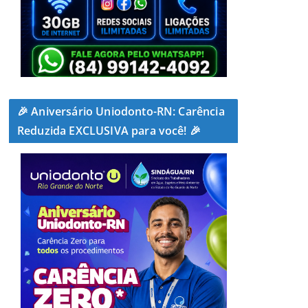
🎉 Aniversário Uniodonto-RN: Carência
Reduzida EXCLUSIVA para você! 🎉