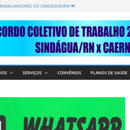
GANÂNCIA SECAR SUA TORNEIRA: UNIDOS
ÚBLICA
TRABALHADORES DO SINDÁGUA/RN! 📢
esente em importante debate com o Ministro
BRE A SABESP! 🚨
SOLIDARIEDADE: AJUDE O NOSSO
 RAIMUNDO DA CAERN!
VOS
SERVIÇOS
CONVÊNIOS
PLANOS DE SAÚDE