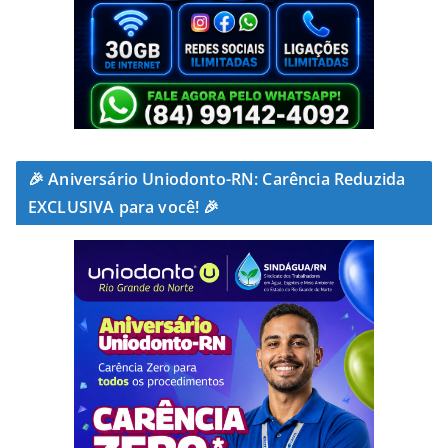
🎉 Aniversário Uniodonto-RN: Carência Reduzida
EXCLUSIVA para você! 🎉