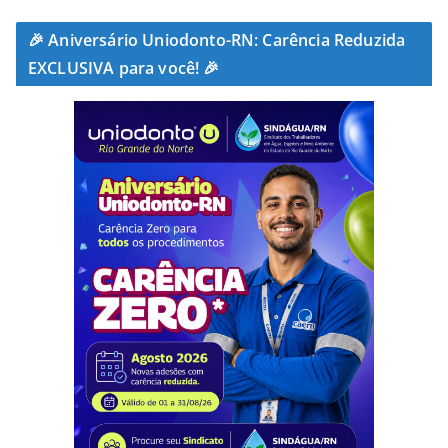
🎉 Aniversário Uniodonto-RN: Carência Reduzida
EXCLUSIVA para você! 🎉