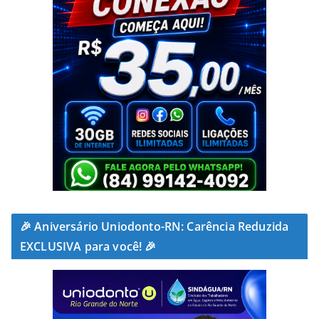
🎉 Aniversário Uniodonto-RN: Carência Reduzida
EXCLUSIVA para você! 🎉