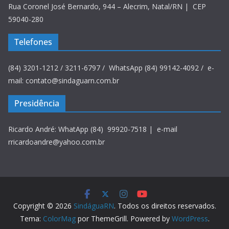
Rua Coronel José Bernardo, 944 – Alecrim, Natal/RN | CEP
59040-280
Telefones
(84) 3201-1212 / 3211-6797 / WhatsApp (84) 99142-4092 / e-
mail: contato@sindaguarn.com.br
Presidência
Ricardo André: WhatApp (84) 99920-7518 | e-mail
rricardoandre@yahoo.com.br
Copyright © 2026
SindáguaRN
. Todos os direitos reservados.
Tema:
ColorMag
por ThemeGrill. Powered by
WordPress
.