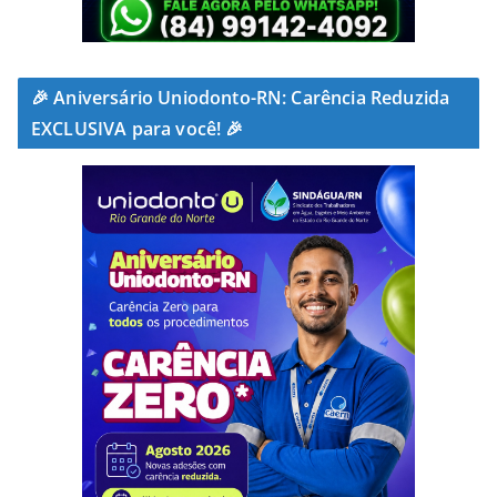
🎉 Aniversário Uniodonto-RN: Carência Reduzida
EXCLUSIVA para você! 🎉