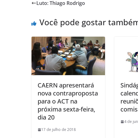
Luto: Thiago Rodrigo
Você pode gostar també
CAERN apresentará
Sindá
nova contraproposta
calen
para o ACT na
reuni
próxima sexta-feira,
comis
dia 20
4 de ju
17 de julho de 2018