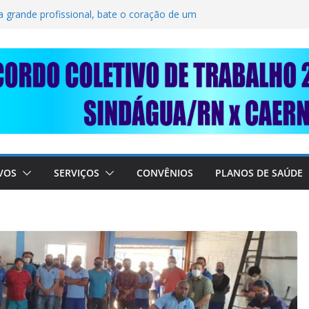
SOLIDARIEDADE: AJUDE O NOSSO
 RAIMUNDO DA CAERN!
a grande profissional, bate o coração de um
TRABALHADORES DO SINDÁGUA/RN! 📢
esente em importante debate com o Ministro
BRE A SABESP! 🚨
VOS
SERVIÇOS
CONVÊNIOS
PLANOS DE SAÚDE