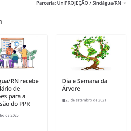
Parceria: UniPROJEÇÃO / Sindágua/RN
m
gua/RN recebe
Dia e Semana da
dário de
Árvore
ões para a
23 de setembro de 2021
são do PPR
nho de 2025