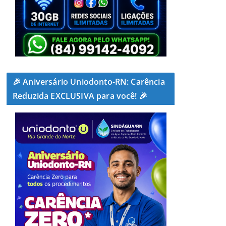
🎉 Aniversário Uniodonto-RN: Carência
Reduzida EXCLUSIVA para você! 🎉