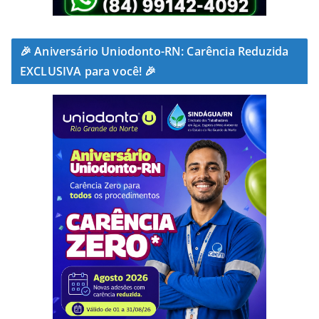
🎉 Aniversário Uniodonto-RN: Carência Reduzida
EXCLUSIVA para você! 🎉