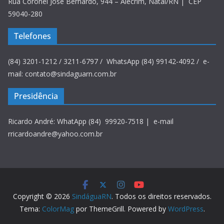
Rua Coronel José Bernardo, 944 – Alecrim, Natal/RN | CEP
59040-280
Telefones
(84) 3201-1212 / 3211-6797 / WhatsApp (84) 99142-4092 / e-
mail: contato@sindaguarn.com.br
Presidência
Ricardo André: WhatApp (84) 99920-7518 | e-mail
rricardoandre@yahoo.com.br
Copyright © 2026
SindáguaRN
. Todos os direitos reservados.
Tema:
ColorMag
por ThemeGrill. Powered by
WordPress
.