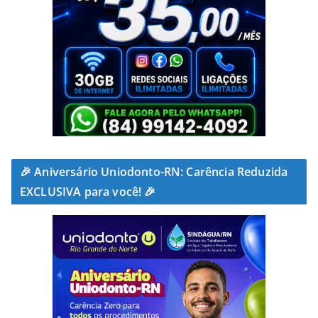
🎉 Aniversário Uniodonto-RN: Carência Reduzida
EXCLUSIVA para você! 🎉