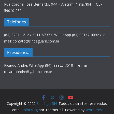
Rua Coronel José Bernardo, 944 – Alecrim, Natal/RN | CEP
59040-280
Telefones
(84) 3201-1212 / 3211-6797 / WhatsApp (84) 99142-4092 / e-
mail: contato@sindaguarn.com.br
Presidência
Ricardo André: WhatApp (84) 99920-7518 | e-mail
rricardoandre@yahoo.com.br
Copyright © 2026
SindáguaRN
. Todos os direitos reservados.
Tema:
ColorMag
por ThemeGrill. Powered by
WordPress
.