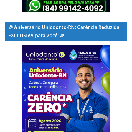
🎉 Aniversário Uniodonto-RN: Carência Reduzida
EXCLUSIVA para você! 🎉