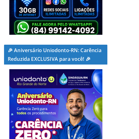
🎉 Aniversário Uniodonto-RN: Carência
Reduzida EXCLUSIVA para você! 🎉