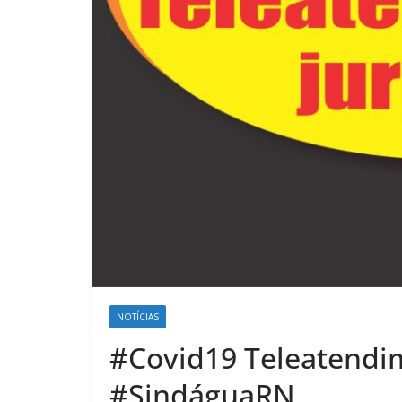
NOTÍCIAS
#Covid19 Teleatendim
#SindáguaRN