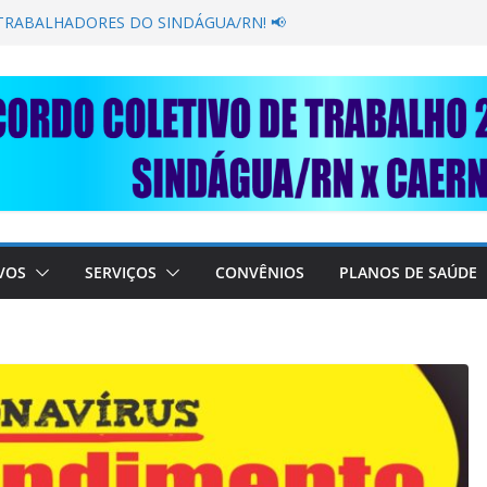
GANÂNCIA SECAR SUA TORNEIRA: UNIDOS
PÚBLICA
 TRABALHADORES DO SINDÁGUA/RN! 📢
resente em importante debate com o Ministro
OBRE A SABESP! 🚨
 SOLIDARIEDADE: AJUDE O NOSSO
 RAIMUNDO DA CAERN!
VOS
SERVIÇOS
CONVÊNIOS
PLANOS DE SAÚDE