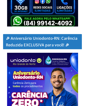
🎉 Aniversário Uniodonto-RN: Carência
Reduzida EXCLUSIVA para você! 🎉