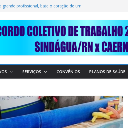
SOLIDARIEDADE: AJUDE O NOSSO
 RAIMUNDO DA CAERN!
a grande profissional, bate o coração de um
TRABALHADORES DO SINDÁGUA/RN! 📢
esente em importante debate com o Ministro
BRE A SABESP! 🚨
VOS
SERVIÇOS
CONVÊNIOS
PLANOS DE SAÚDE