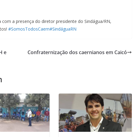
 com a presença do diretor presidente do Sindágua/RN,
tos!
#SomosTodosCaern
#SindáguaRN
H e
Confraternização dos caernianos em Caicó
m