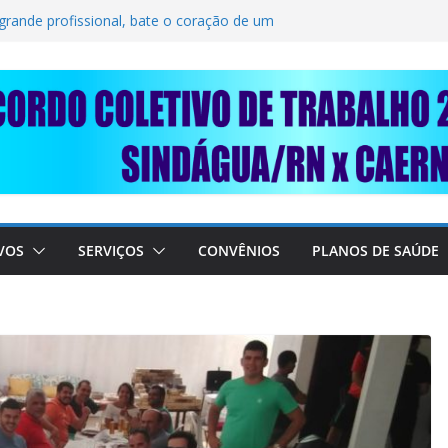
OLIDARIEDADE: AJUDE O NOSSO
RAIMUNDO DA CAERN!
 grande profissional, bate o coração de um
RABALHADORES DO SINDÁGUA/RN! 📢
sente em importante debate com o Ministro
E A SABESP! 🚨
VOS
SERVIÇOS
CONVÊNIOS
PLANOS DE SAÚDE