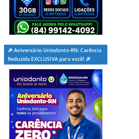
🎉 Aniversário Uniodonto-RN: Carência
Reduzida EXCLUSIVA para você! 🎉