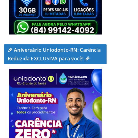
🎉 Aniversário Uniodonto-RN: Carência
Reduzida EXCLUSIVA para você! 🎉