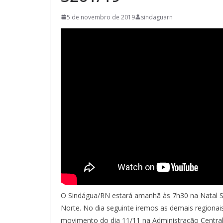
5 de novembro de 2019
sindaguarn
O Sindágua/RN estará amanhã às 7h30 na Natal S
Norte. No dia seguinte iremos as demais region
movimento do dia 11/11 na Administração Central