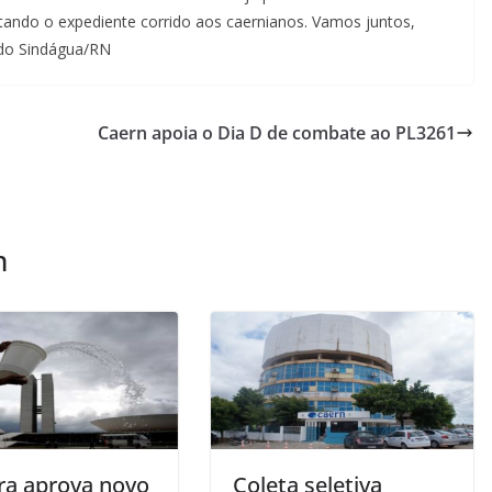
citando o expediente corrido aos caernianos. Vamos juntos,
 do Sindágua/RN
Caern apoia o Dia D de combate ao PL3261
m
a aprova novo
Coleta seletiva