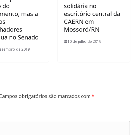
 do
solidária no
mento, mas a
escritório central da
os
CAERN em
lhadores
Mossoró/RN
nua no Senado
10 de julho de 2019
dezembro de 2019
Campos obrigatórios são marcados com
*