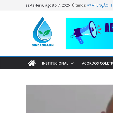
Pular
Últimos:
📢 ATENÇÃO, 
sexta-feira, agosto 7, 2026
para
Sindágua/RN pr
Luiz Marinho!
o
ELE AVISOU SO
conteúdo
CORRENTE DE 
COMPANHEIRO
Por trás de cad
pai dedicado
INSTITUCIONAL
ACORDOS COLETI