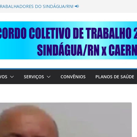
TRABALHADORES DO SINDÁGUA/RN! 📢
esente em importante debate com o Ministro
BRE A SABESP! 🚨
SOLIDARIEDADE: AJUDE O NOSSO
 RAIMUNDO DA CAERN!
a grande profissional, bate o coração de um
VOS
SERVIÇOS
CONVÊNIOS
PLANOS DE SAÚDE