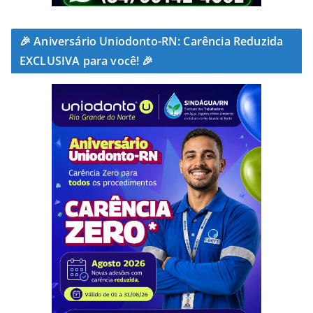
🎉 Aniversário Uniodonto-RN: Carência Reduzida
EXCLUSIVA para você! 🎉