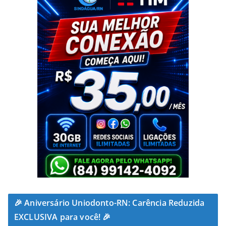
🎉 Aniversário Uniodonto-RN: Carência Reduzida
EXCLUSIVA para você! 🎉