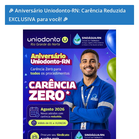
🎉 Aniversário Uniodonto-RN: Carência Reduzida
EXCLUSIVA para você! 🎉