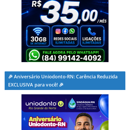
🎉 Aniversário Uniodonto-RN: Carência Reduzida
EXCLUSIVA para você! 🎉