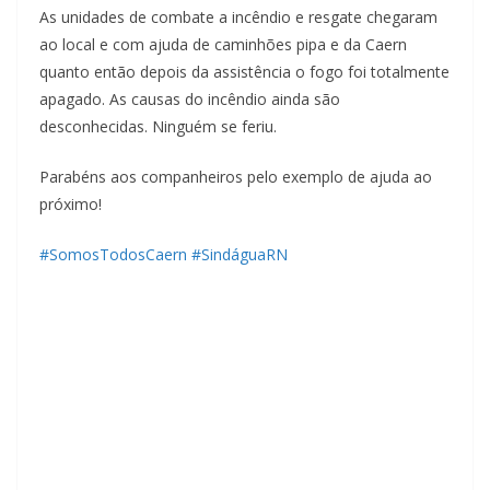
As unidades de combate a incêndio e resgate chegaram
ao local e com ajuda de caminhões pipa e da Caern
quanto então depois da assi
stência o fogo foi totalmente
apagado. As causas do incêndio ainda são
desconhecidas. Ninguém se feriu.
Parabéns aos companheiros pelo exemplo de ajuda ao
próximo!
#
SomosTodosCaern
#
SindáguaRN