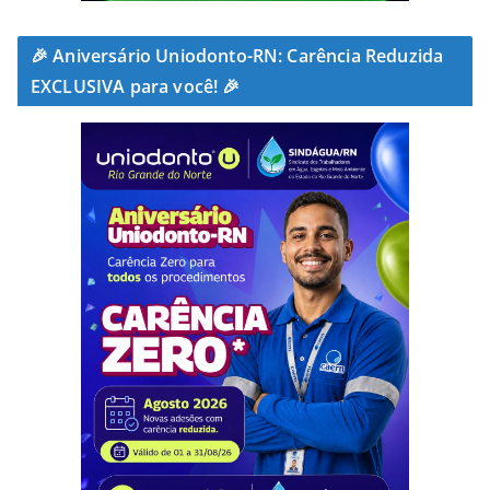
🎉 Aniversário Uniodonto-RN: Carência Reduzida
EXCLUSIVA para você! 🎉