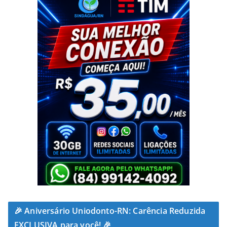
🎉 Aniversário Uniodonto-RN: Carência Reduzida
EXCLUSIVA para você! 🎉