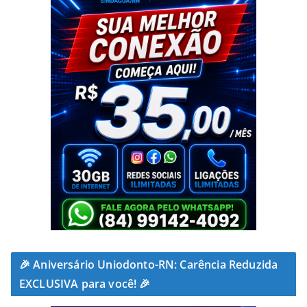
🎉 Aniversário Uniodonto-RN: Carência Reduzida
EXCLUSIVA para você! 🎉