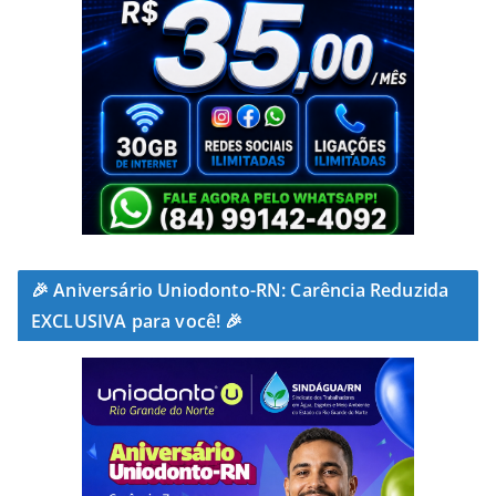
🎉 Aniversário Uniodonto-RN: Carência Reduzida
EXCLUSIVA para você! 🎉