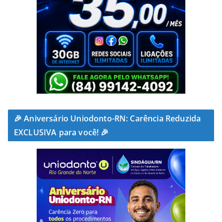
🎉 Aniversário Uniodonto-RN: Carência Reduzida
EXCLUSIVA para você! 🎉